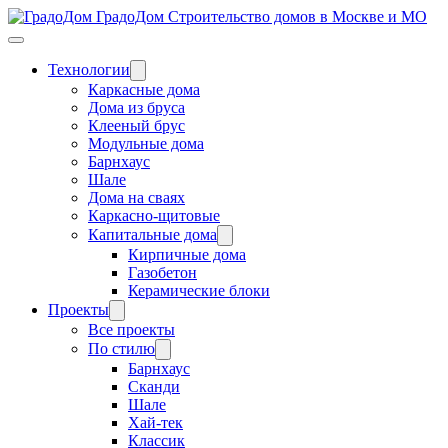
ГрадоДом
Строительство домов в Москве и МО
Технологии
Каркасные дома
Дома из бруса
Клееный брус
Модульные дома
Барнхаус
Шале
Дома на сваях
Каркасно-щитовые
Капитальные дома
Кирпичные дома
Газобетон
Керамические блоки
Проекты
Все проекты
По стилю
Барнхаус
Сканди
Шале
Хай-тек
Классик