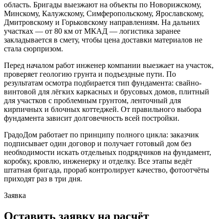
область. Бригады выезжают на объекты по Новорижскому,
Минскому, Калужскому, Симферопольскому, Ярославскому,
Дмитровскому и Горьковскому направлениям. На дальних
участках — от 80 км от МКАД — логистика заранее
закладывается в смету, чтобы цена доставки материалов не
стала сюрпризом.
Перед началом работ инженер компании выезжает на участок,
проверяет геологию грунта и подъездные пути. По
результатам осмотра подбирается тип фундамента: свайно-
винтовой для лёгких каркасных и брусовых домов, плитный
для участков с проблемным грунтом, ленточный для
кирпичных и блочных коттеджей. От правильного выбора
фундамента зависит долговечность всей постройки.
ГрадоДом работает по принципу полного цикла: заказчик
подписывает один договор и получает готовый дом без
необходимости искать отдельных подрядчиков на фундамент,
коробку, кровлю, инженерку и отделку. Все этапы ведёт
штатная бригада, прораб контролирует качество, фотоотчёты
приходят раз в три дня.
Заявка
Оставить заявку на расчёт